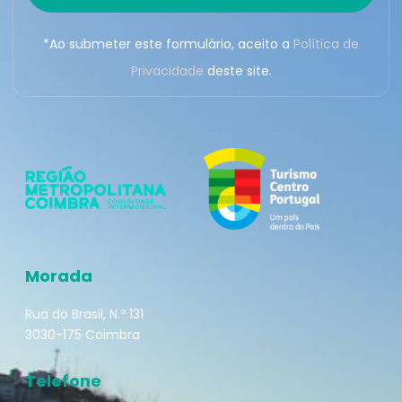
*Ao submeter este formulário, aceito a
Política de
Privacidade
deste site.
Morada
Rua do Brasil, N.º 131
3030-175 Coimbra
Telefone