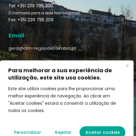
Tel: +351 239 795 200
(Chamada para a rede fixa nacional)
Fax: +351 239 795 209
Email
geral@cim-regiaodecoimbra.pt
Para melhorar a sua experiência de
utilização, este site usa cookies.
Turismo de Coimbra © || Desenvolvido por
Mixlife
Este site utiliza cookies para lhe proporcionar uma
melhor experiência de navegação. Ao clicar em
"Aceitar cookies" estará a consentir a utilização de
todos os cookies.
Personalizar
Rejeitar
Aceitar cookies