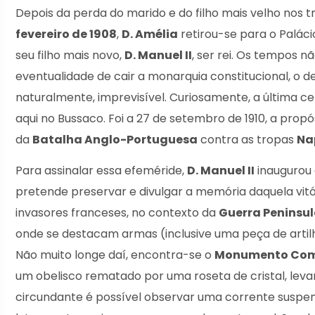
Depois da perda do marido e do filho mais velho nos 
fevereiro de 1908
,
D. Amélia
retirou-se para o Palác
seu filho mais novo,
D. Manuel II
, ser rei. Os tempos n
eventualidade de cair a monarquia constitucional, o de
naturalmente, imprevisível. Curiosamente, a última ce
aqui no Bussaco. Foi a 27 de setembro de 1910, a pro
da
Batalha Anglo-Portuguesa
contra as tropas
Na
Para assinalar essa efeméride,
D. Manuel II
inaugurou
pretende preservar e divulgar a memória daquela vitó
invasores franceses, no contexto da
Guerra Peninsul
onde se destacam armas (inclusive uma peça de artilh
Não muito longe daí, encontra-se o
Monumento Come
um obelisco rematado por uma roseta de cristal, leva
circundante é possível observar uma corrente suspen