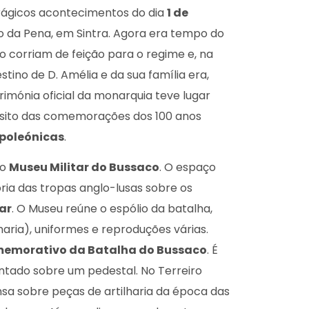
trágicos acontecimentos do dia
1 de
io da Pena, em Sintra. Agora era tempo do
ão corriam de feição para o regime e, na
stino de D. Amélia e da sua família era,
rimónia oficial da monarquia teve lugar
pósito das comemorações dos 100 anos
poleónicas
.
 o
Museu Militar do Bussaco
. O espaço
ria das tropas anglo-lusas sobre os
ar
. O Museu reúne o espólio da batalha,
aria), uniformes e reproduções várias.
morativo da Batalha do Bussaco
. É
ntado sobre um pedestal. No Terreiro
sa sobre peças de artilharia da época das