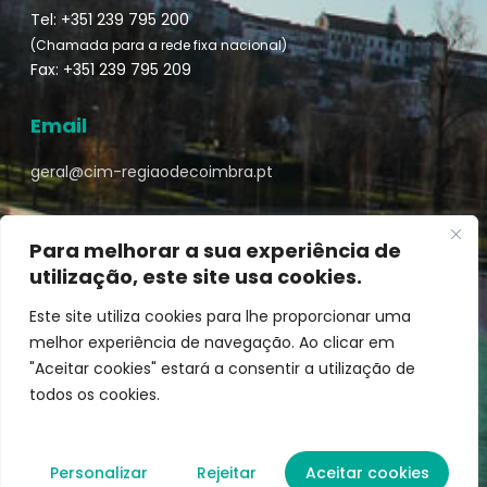
Tel: +351 239 795 200
(Chamada para a rede fixa nacional)
Fax: +351 239 795 209
Email
geral@cim-regiaodecoimbra.pt
Para melhorar a sua experiência de
utilização, este site usa cookies.
Turismo de Coimbra © || Desenvolvido por
Mixlife
Este site utiliza cookies para lhe proporcionar uma
melhor experiência de navegação. Ao clicar em
"Aceitar cookies" estará a consentir a utilização de
todos os cookies.
Personalizar
Rejeitar
Aceitar cookies