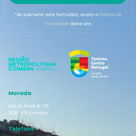
*Ao submeter este formulário, aceito a
Política de
Privacidade
deste site.
Morada
Rua do Brasil, N.º 131
3030-175 Coimbra
Telefone