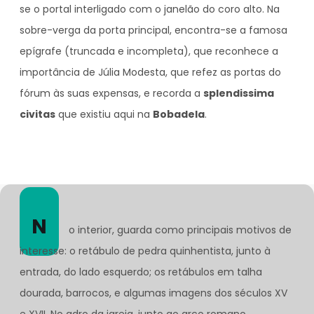
se o portal interligado com o janelão do coro alto. Na
sobre-verga da porta principal, encontra-se a famosa
epígrafe (truncada e incompleta), que reconhece a
importância de Júlia Modesta, que refez as portas do
fórum às suas expensas, e recorda a
splendissima
civitas
que existiu aqui na
Bobadela
.
N
o interior, guarda como principais motivos de
interesse: o retábulo de pedra quinhentista, junto à
entrada, do lado esquerdo; os retábulos em talha
dourada, barrocos, e algumas imagens dos séculos XV
e XVII. No adro da igreja, junto ao arco romano,