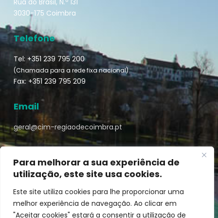
Rua do Brasil, N.º 131
3030-175 Coimbra
Telefone
Tel: +351 239 795 200
(Chamada para a rede fixa nacional)
Fax: +351 239 795 209
Email
geral@cim-regiaodecoimbra.pt
Para melhorar a sua experiência de
utilização, este site usa cookies.
Turismo de Coimbra © || Desenvolvido por
Mixlife
Este site utiliza cookies para lhe proporcionar uma
melhor experiência de navegação. Ao clicar em
"Aceitar cookies" estará a consentir a utilização de