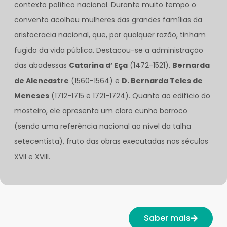
contexto político nacional. Durante muito tempo o
convento acolheu mulheres das grandes famílias da
aristocracia nacional, que, por qualquer razão, tinham
fugido da vida pública. Destacou-se a administração
das abadessas
Catarina d’ Eça
(1472-1521),
Bernarda
de Alencastre
(1560-1564) e
D. Bernarda Teles de
Meneses
(1712-1715 e 1721-1724). Quanto ao edifício do
mosteiro, ele apresenta um claro cunho barroco
(sendo uma referência nacional ao nível da talha
setecentista), fruto das obras executadas nos séculos
XVII e XVIII.
Saber mais