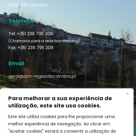
3030-175 Coimbra
Telefone
Tel: +351 239 795 200
(Chamada para a rede fixa nacional)
Fax: +351 239 795 209
Email
geral@cim-regiaodecoimbra.pt
Para melhorar a sua experiência de
utilização, este site usa cookies.
Turismo de Coimbra © || Desenvolvido por
Mixlife
Este site utiliza cookies para lhe proporcionar uma
melhor experiência de navegação. Ao clicar em
"Aceitar cookies" estará a consentir a utilização de