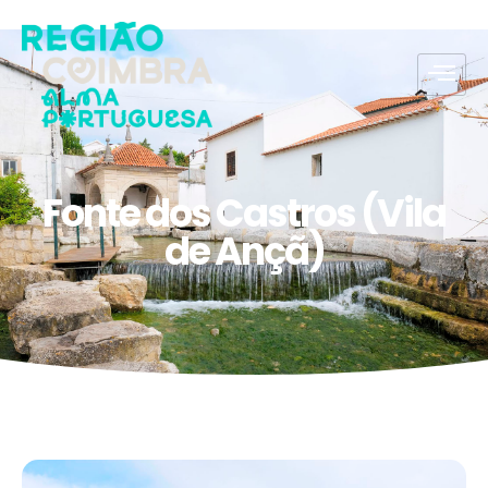
Fonte dos Castros (Vila
de Ançã)