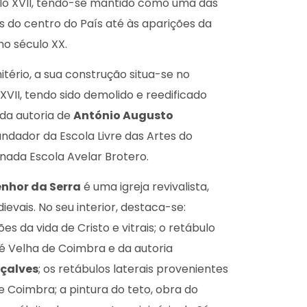
o XVII, tendo-se mantido como uma das
 do centro do País até às aparições da
no século XX.
tério, a sua construção situa-se no
 XVII, tendo sido demolido e reedificado
 da autoria de
António Augusto
undador da Escola Livre das Artes do
nada Escola Avelar Brotero.
enhor da Serra
é uma igreja revivalista,
vais. No seu interior, destaca-se:
s da vida de Cristo e vitrais; o retábulo
Sé Velha de Coimbra e da autoria
çalves
; os retábulos laterais provenientes
de Coimbra; a pintura do teto, obra do