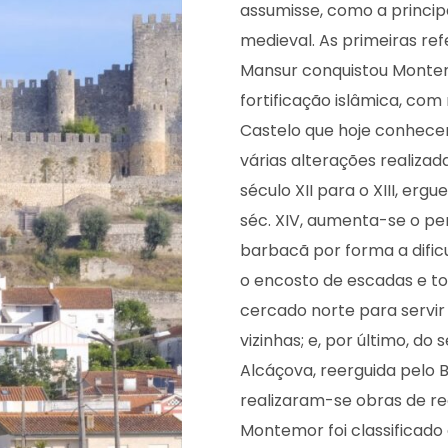
assumisse, como a principa
medieval. As primeiras re
Mansur conquistou Monte
fortificação islâmica, com
Castelo que hoje conhece
várias alterações realiza
século XII para o XIII, er
séc. XIV, aumenta-se o pe
barbacã por forma a dific
o encosto de escadas e tor
cercado norte para servir
vizinhas; e, por último, do 
Alcáçova, reerguida pelo B
realizaram-se obras de re
Montemor foi classificad