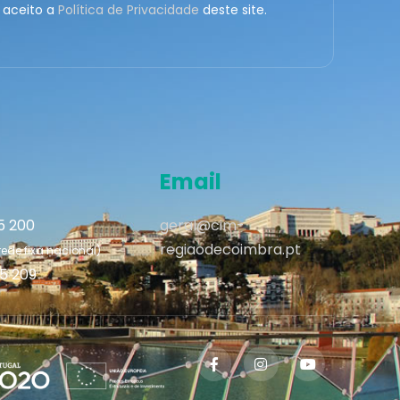
 aceito a
Política de Privacidade
deste site.
Email
95 200
geral@cim-
regiaodecoimbra.pt
de fixa nacional)
95 209