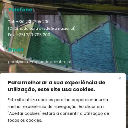
Telefone
Tel: +351 239 795 200
(Chamada para a rede fixa nacional)
Fax: +351 239 795 209
Email
geral@cim-regiaodecoimbra.pt
Para melhorar a sua experiência de
utilização, este site usa cookies.
Turismo de Coimbra © || Desenvolvido por
Mixlife
Este site utiliza cookies para lhe proporcionar uma
melhor experiência de navegação. Ao clicar em
"Aceitar cookies" estará a consentir a utilização de
todos os cookies.