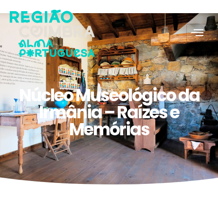
Núcleo Museológico da
Irmânia – Raízes e
Memórias