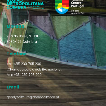
Morada
Rua do Brasil, N.º 131
3030-175 Coimbra
Telefone
Tel: +351 239 795 200
(Chamada para a rede fixa nacional)
Fax: +351 239 795 209
Email
geral@cim-regiaodecoimbra.pt