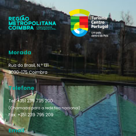
Morada
Rua do Brasil, N.º 131
3030-175 Coimbra
Telefone
Tel: +351 239 795 200
(Chamada para a rede fixa nacional)
Fax: +351 239 795 209
Email