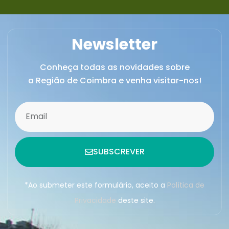
Newsletter
Conheça todas as novidades sobre
a Região de Coimbra e venha visitar-nos!
SUBSCREVER
*Ao submeter este formulário, aceito a
Política de
Privacidade
deste site.