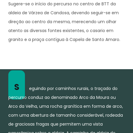
Sugere-se o início do percurso no centro de BTT da
aldeia de Várzea de Candosa, devendo seguir-se em
direção ao centro da mesma, merecendo um olhar
atento as diversas fontes existentes, o casario em
granito e a praça contígua à Capela de Santo Amaro.
S
eguindo por caminhos rurais, o traçado do
percurso conduz ao denominado Arco da Moura ou
Arco da Velha, uma rocha granítica em forma de arco,
com uma abertura de tamanho considerável, rodeada
de graciosas fragas que permitem uma vista
panorâmica sobre a aldeia. A caminho da aldeia de