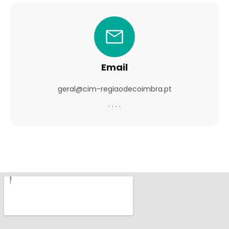
Email
geral@cim-regiaodecoimbra.pt
. . . .