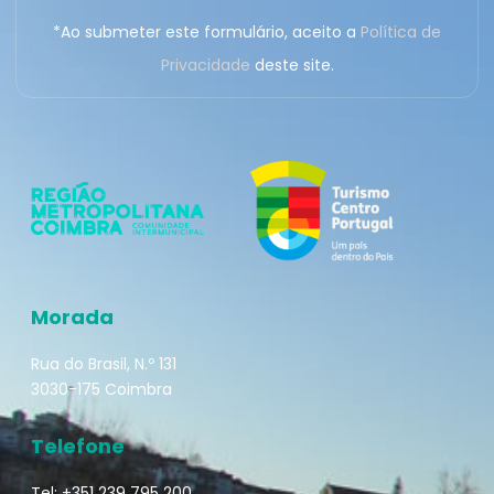
*Ao submeter este formulário, aceito a
Política de
Privacidade
deste site.
Morada
Rua do Brasil, N.º 131
3030-175 Coimbra
Telefone
Tel: +351 239 795 200