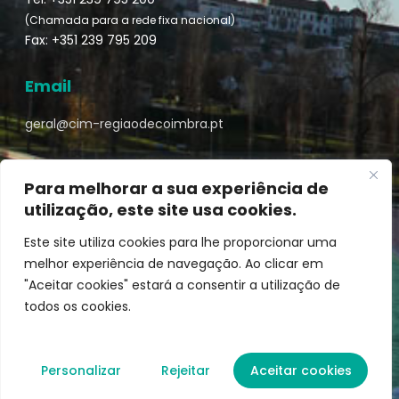
(Chamada para a rede fixa nacional)
Fax: +351 239 795 209
Email
geral@cim-regiaodecoimbra.pt
Para melhorar a sua experiência de
utilização, este site usa cookies.
Turismo de Coimbra © || Desenvolvido por
Mixlife
Este site utiliza cookies para lhe proporcionar uma
melhor experiência de navegação. Ao clicar em
"Aceitar cookies" estará a consentir a utilização de
todos os cookies.
Personalizar
Rejeitar
Aceitar cookies