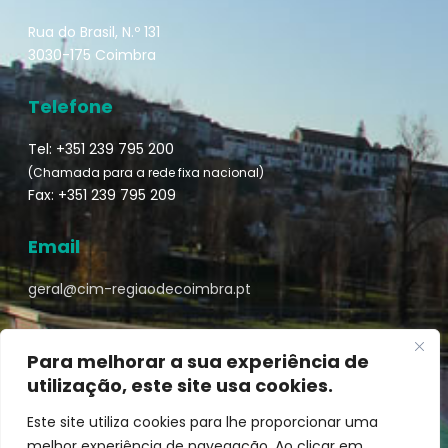
Rua do Brasil, N.º 131
3030-175 Coimbra
Telefone
Tel: +351 239 795 200
(Chamada para a rede fixa nacional)
Fax: +351 239 795 209
Email
geral@cim-regiaodecoimbra.pt
Para melhorar a sua experiência de
utilização, este site usa cookies.
Turismo de Coimbra © || Desenvolvido por
Mixlife
Este site utiliza cookies para lhe proporcionar uma
melhor experiência de navegação. Ao clicar em