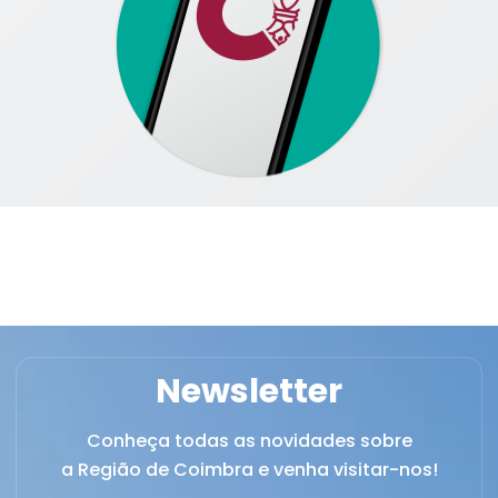
Newsletter
Conheça todas as novidades sobre
a Região de Coimbra e venha visitar-nos!