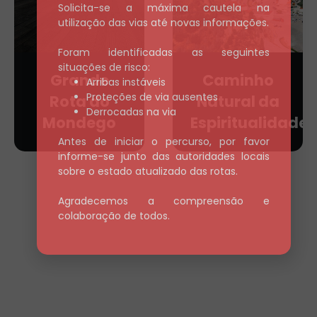
Solicita-se a máxima cautela na
utilização das vias até novas informações.
Foram identificadas as seguintes
situações de risco:
Caminho
PR1 AGN —
Arribas instáveis
Proteções de via ausentes
Natural da
Caminho do
Derrocadas na via
Espiritualidade
Xisto de
Benfeita: A
Antes de iniciar o percurso, por favor
informe-se junto das autoridades locais
frescura
sobre o estado atualizado das rotas.
das
Agradecemos a compreensão e
cascatas
colaboração de todos.