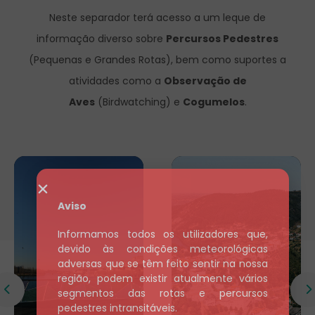
Neste separador terá acesso a um leque de
informação diverso sobre
Percursos Pedestres
(Pequenas e Grandes Rotas), bem como suportes a
atividades como a
Observação de
Aves
(Birdwatching) e
Cogumelos
.
Aviso
Informamos todos os utilizadores que,
devido às condições meteorológicas
adversas que se têm feito sentir na nossa
região, podem existir atualmente vários
segmentos das rotas e percursos
pedestres intransitáveis.