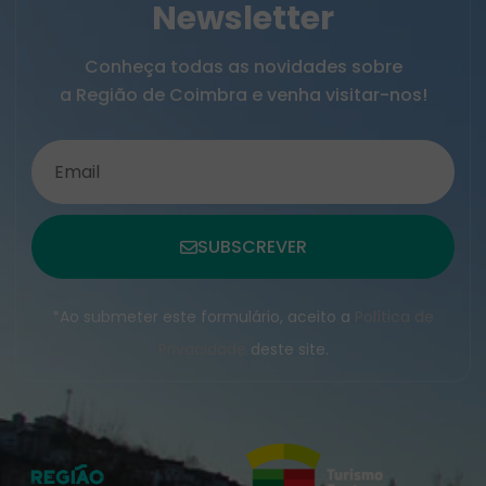
Newsletter
Conheça todas as novidades sobre
a Região de Coimbra e venha visitar-nos!
SUBSCREVER
*Ao submeter este formulário, aceito a
Política de
Privacidade
deste site.