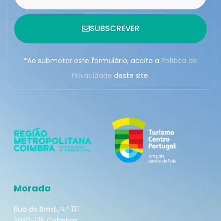
SUBSCREVER
*Ao submeter este formulário, aceito a
Política de
Privacidade
deste site.
Morada
Rua do Brasil, N.º 131
3030-175 Coimbra