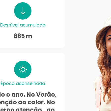
Desnível acumulado
885 m
Época aconselhada
o o ano. No Verão,
enção ao calor. No
verno atenção ao