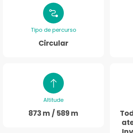
Tipo de percurso
Circular
Altitude
873 m / 589 m
Tod
at
In