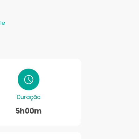
le
Duração
5h00m