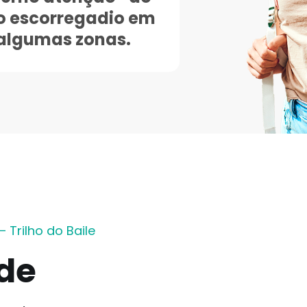
o escorregadio em
algumas zonas.
 Trilho do Baile
ade