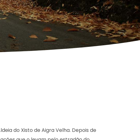
ldeia do Xisto de Aigra Velha. Depois de
ndicações que o levam pelo estradão do