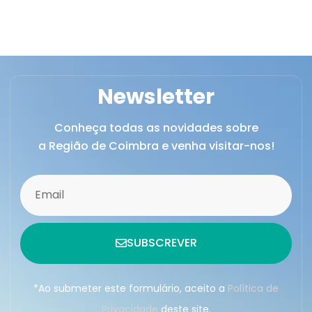
Newsletter
Conheça todas as novidades sobre
a Região de Coimbra e venha visitar-nos!
SUBSCREVER
*Ao submeter este formulário, aceito a
Política de
Privacidade
deste site.