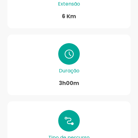
Extensão
6 Km
Duração
3h00m
Tipo de percurso