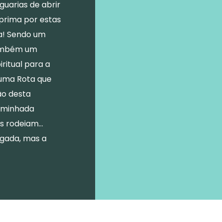
guarias de abrir
 prima por estas
ta! Sendo um
também um
ritual para a
 uma Rota que
ão desta
caminhada
s rodeiam…
egada, mas a