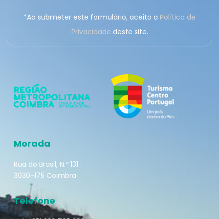
*Ao submeter este formulário, aceito a
Política de
Privacidade
deste site.
Morada
Rua do Brasil, N.º 131
3030-175 Coimbra
Telefone