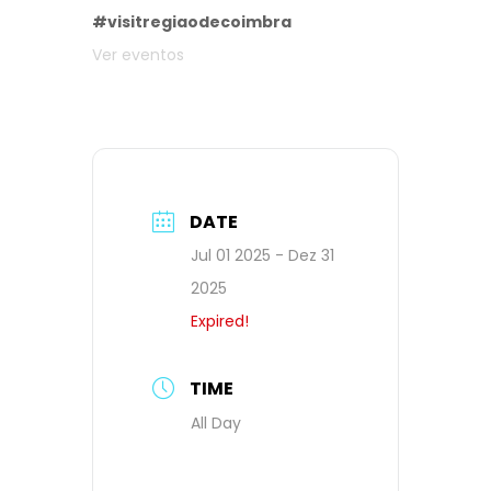
#visitregiaodecoimbra
Ver eventos
DATE
Jul 01 2025
- Dez 31
2025
Expired!
TIME
All Day