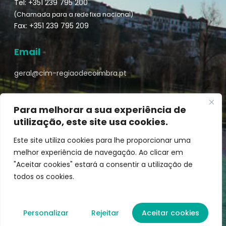
Tel: +351 239 795 200
(Chamada para a rede fixa nacional)
Fax: +351 239 795 209
Email
geral@cim-regiaodecoimbra.pt
Para melhorar a sua experiência de
utilização, este site usa cookies.
Turismo de Coimbra © || Desenvolvido por
Mixlife
Este site utiliza cookies para lhe proporcionar uma
melhor experiência de navegação. Ao clicar em
"Aceitar cookies" estará a consentir a utilização de
todos os cookies.
Personalizar
Rejeitar
Aceitar cookies