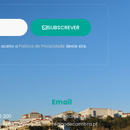
SUBSCREVER
 aceito a
Política de Privacidade
deste site.
Email
95 200
geral@cim-
regiaodecoimbra.pt
de fixa nacional)