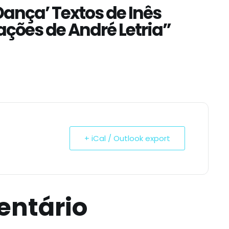
Dança’ Textos de Inês
ações de André Letria”
+ iCal / Outlook export
entário