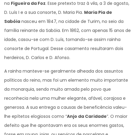
na
Figueira da Foz
. Esse pretexto traz à vila, a 3 de agosto,
D. Luís I e a sua consorte, D. Maria Pia.
Maria Pia de
Sabóia
nasceu em 1847, na cidade de Turim, no seio da
família reinante da Sabóia. Em 1862, com apenas 15 anos de
idade, casou-se com D. Luís, tornando-se assim rainha
consorte de Portugal. Desse casamento resultaram dois
herdeiros, D. Carlos e D. Afonso.
A rainha manteve-se geralmente alheada dos assuntos
políticos do reino, mas foi um elemento muito importante
da monarquia, sendo muito amada pelo povo que
reconhecia nela uma mulher elegante, afável, corajosa e
generosa. A sua entrega a causas de beneficência valeu-
lhe epítetos elogiosos como “
Anjo da Caridade
”. O maior
defeito que lhe apontavam era os seus enormes gastos,
fosse em roupa, joias, ou serviços de porcelana e