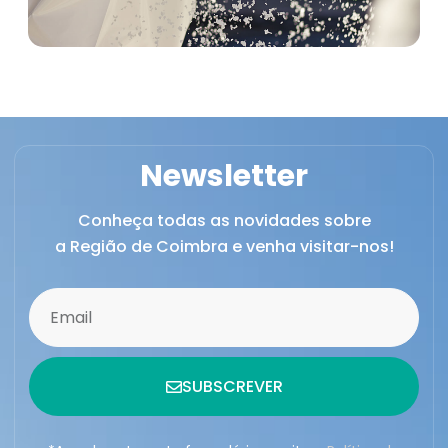
Newsletter
Conheça todas as novidades sobre
a Região de Coimbra e venha visitar-nos!
SUBSCREVER