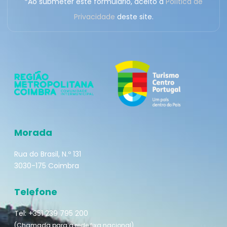
*Ao submeter este formulário, aceito a
Política de
Privacidade
deste site.
Morada
Rua do Brasil, N.º 131
3030-175 Coimbra
Telefone
Tel: +351 239 795 200
(Chamada para a rede fixa nacional)