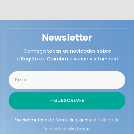
Newsletter
Conheça todas as novidades sobre
a Região de Coimbra e venha visitar-nos!
SUBSCREVER
*Ao submeter este formulário, aceito a
Política de
Privacidade
deste site.