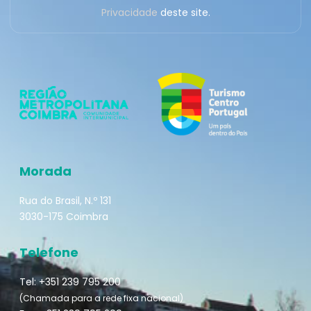
Privacidade
deste site.
Morada
Rua do Brasil, N.º 131
3030-175 Coimbra
Telefone
Tel: +351 239 795 200
(Chamada para a rede fixa nacional)