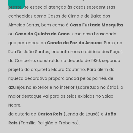
preste-se especial atenção às casas setecentistas
conhecidas como Casas de Cima e de Baixo dos
Almeida Serras, bem como à
Casa Furtado Mesquita
ou
Casa da Quinta do Cano
, uma casa brasonada
que pertenceu ao
Conde de Foz de Arouce
. Perto, na
Rua Dr. João Santos, encontramos o edifício dos Paços
do Concelho, construído na década de 1930, segundo
projeto do arquiteto Moura Coutinho. Para além da
riqueza decorativa proporcionada pelos painéis de
azulejos no exterior e no interior (sobretudo no átrio), o
maior destaque vai para as telas exibidas no Salão
Nobre,
da autoria de
Carlos Reis
(Lenda da Lousã) e
João
Reis
(Família, Religião e Trabalho).