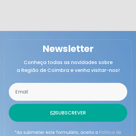
Newsletter
Conheça todas as novidades sobre
a Região de Coimbra e venha visitar-nos!
SUBSCREVER
*Ao submeter este formulário, aceito a
Política de