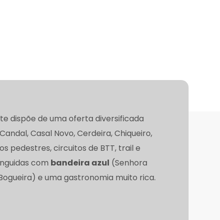
te dispõe de uma oferta diversificada
Candal, Casal Novo, Cerdeira, Chiqueiro,
 pedestres, circuitos de BTT, trail e
stinguidas com
bandeira azul
(Senhora
Bogueira) e uma gastronomia muito rica.