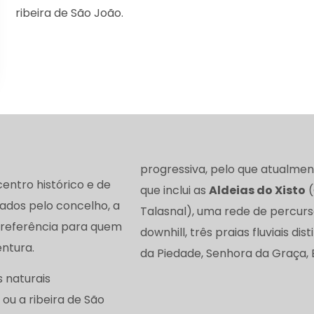
ribeira de São João.
progressiva, pelo que atualmen
entro histórico e de
que inclui as
Aldeias do Xisto
(
lhados pelo concelho, a
Talasnal), uma rede de percursos
referência para quem
downhill, três praias fluviais di
entura.
da Piedade, Senhora da Graça, 
 naturais
a ou a ribeira de São