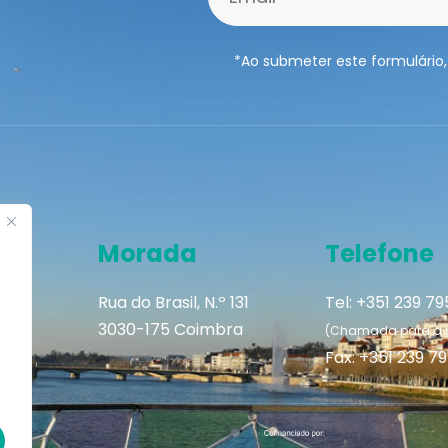
*Ao submeter este formulário,
Morada
Telefone
Rua do Brasil, N.º 131
Tel: +351 239 7
3030-175 Coimbra
(Chamada para a re
Fax: +351 239 7