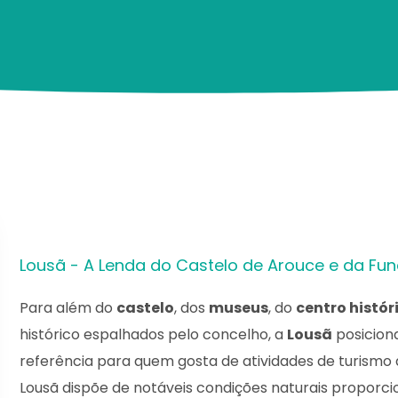
Lousã - A Lenda do Castelo de Arouce e da Fu
Para além do
castelo
, dos
museus
, do
centro histór
histórico espalhados pelo concelho, a
Lousã
posicion
referência para quem gosta de atividades de turismo 
Lousã dispõe de notáveis condições naturais proporcio