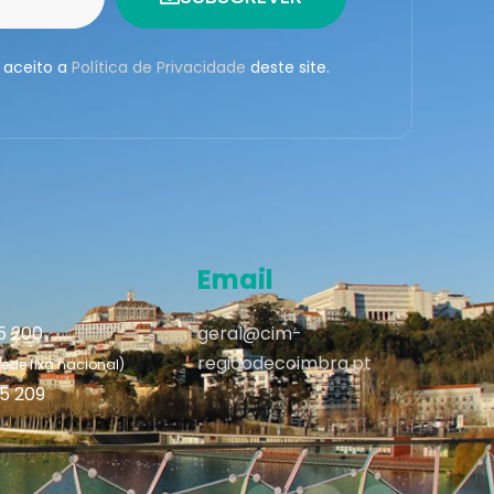
 aceito a
Política de Privacidade
deste site.
Email
95 200
geral@cim-
regiaodecoimbra.pt
de fixa nacional)
95 209