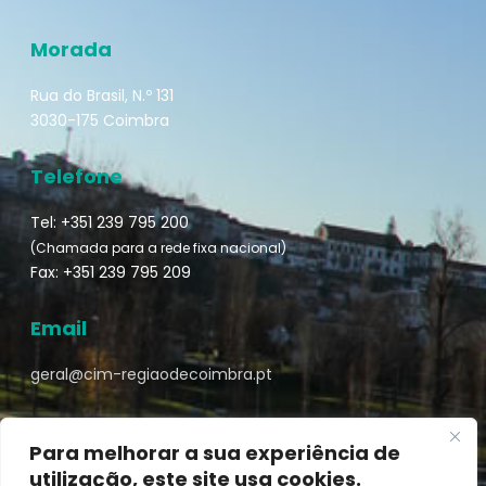
Morada
Rua do Brasil, N.º 131
3030-175 Coimbra
Telefone
Tel: +351 239 795 200
(Chamada para a rede fixa nacional)
Fax: +351 239 795 209
Email
geral@cim-regiaodecoimbra.pt
Para melhorar a sua experiência de
utilização, este site usa cookies.