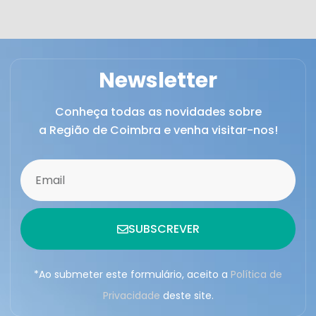
Newsletter
Conheça todas as novidades sobre
a Região de Coimbra e venha visitar-nos!
SUBSCREVER
*Ao submeter este formulário, aceito a
Política de
Privacidade
deste site.