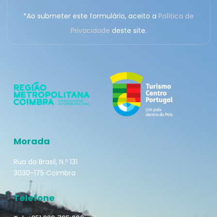
*Ao submeter este formulário, aceito a
Política de
Privacidade
deste site.
Morada
Rua do Brasil, N.º 131
3030-175 Coimbra
Telefone