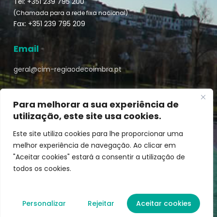
Tel: +351 239 795 200
(Chamada para a rede fixa nacional)
Fax: +351 239 795 209
Email
geral@cim-regiaodecoimbra.pt
Para melhorar a sua experiência de
utilização, este site usa cookies.
Turismo de Coimbra © || Desenvolvido por
Mixlife
Este site utiliza cookies para lhe proporcionar uma
melhor experiência de navegação. Ao clicar em
"Aceitar cookies" estará a consentir a utilização de
todos os cookies.
Personalizar
Rejeitar
Aceitar cookies