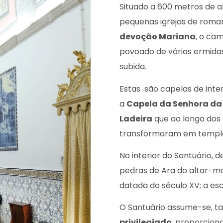
Situado a 600 metros de a
pequenas igrejas de romar
devoção Mariana
, o ca
povoado de várias ermidas
subida.
Estas são capelas de int
a
Capela da Senhora da
Ladeira
que ao longo dos
transformaram em templo
No interior do Santuário, d
pedras de Ara do altar-mor
datada do século XV; a esc
O Santuário assume-se,
privilegiado
, proporcion