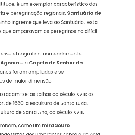
ltitude, é um exemplar característico das
ia e peregrinação regionais.
Santuário de
minho ingreme que leva ao Santuário, está
 que amparavam os peregrinos na difícil
eresse etnográfico, nomeadamente
 Agonia
e a
Capela do Senhor da
 anos foram ampliadas e se
s de maior dimensão.
estacam-se: as talhas do século XVIII; as
, de 1680; a escultura de Santa Luzia,
ultura de Santa Ana, do século XVIII.
 também, como um
miradouro
ando vistas deslumbrantes sobre o rio Alva,