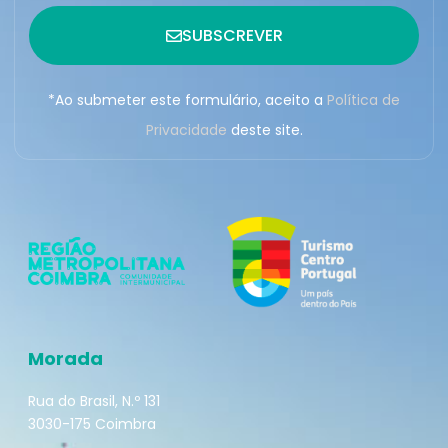
SUBSCREVER
*Ao submeter este formulário, aceito a
Política de
Privacidade
deste site.
Morada
Rua do Brasil, N.º 131
3030-175 Coimbra