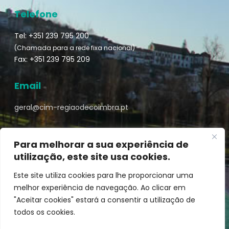
Telefone
Tel: +351 239 795 200
(Chamada para a rede fixa nacional)
Fax: +351 239 795 209
Email
geral@cim-regiaodecoimbra.pt
Para melhorar a sua experiência de
utilização, este site usa cookies.
Turismo de Coimbra © || Desenvolvido por
Mixlife
Este site utiliza cookies para lhe proporcionar uma
melhor experiência de navegação. Ao clicar em
"Aceitar cookies" estará a consentir a utilização de
todos os cookies.