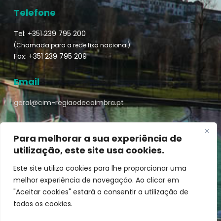
Telefone
Tel: +351 239 795 200
(Chamada para a rede fixa nacional)
Fax: +351 239 795 209
Email
geral@cim-regiaodecoimbra.pt
Para melhorar a sua experiência de
utilização, este site usa cookies.
Turismo de Coimbra © || Desenvolvido por
Mixlife
Este site utiliza cookies para lhe proporcionar uma
melhor experiência de navegação. Ao clicar em
"Aceitar cookies" estará a consentir a utilização de
todos os cookies.