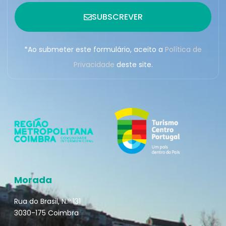
SUBSCREVER
*Ao submeter este formulário, aceito a
Política de
Privacidade
deste site.
Morada
Rua do Brasil, N.º 131
3030-175 Coimbra