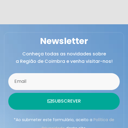
Newsletter
Conheça todas as novidades sobre
a Região de Coimbra e venha visitar-nos!
SUBSCREVER
*Ao submeter este formulário, aceito a
Política de