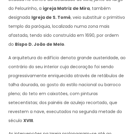
do Pelourinho, a
igreja Matriz de Mira
, também
designada
Igreja de S. Tomé
, veio substituir o primitivo
templo da paróquia, localizado numa zona mais
afastada, tendo sido construída em 1690, por ordem
do
Bispo D. João de Melo
.
A arquitetura do edifício denota grande austeridade, ao
contrário do seu interior cuja decoração foi sendo
progressivamente enriquecida através de retábulos de
talha dourada, ao gosto do estilo nacional ou barroco
pleno; do teto em caixotões, com pinturas
setecentistas; dos painéis de azulejo recortado, que
revestem a nave, executados na segunda metade do
século
XVIII
.
As intervenções na Igreja prolongaram-se até ao