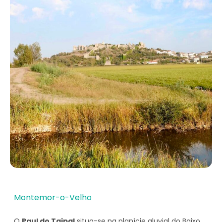
Montemor-o-Velho
O
Paul do Taipal
situa-se na planície aluvial do Baixo