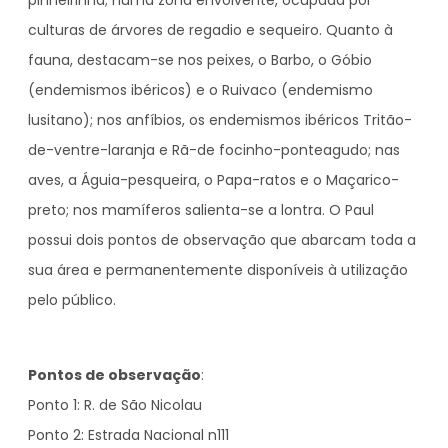
pinheirinha; numa zona envolvente, ocupada por
culturas de árvores de regadio e sequeiro. Quanto à
fauna, destacam-se nos peixes, o Barbo, o Góbio
(endemismos ibéricos) e o Ruivaco (endemismo
lusitano); nos anfíbios, os endemismos ibéricos Tritão-
de-ventre-laranja e Rã-de focinho-ponteagudo; nas
aves, a Águia-pesqueira, o Papa-ratos e o Maçarico-
preto; nos mamíferos salienta-se a lontra. O Paul
possui dois pontos de observação que abarcam toda a
sua área e permanentemente disponíveis à utilização
pelo público.
Pontos de observação
:
Ponto 1: R. de São Nicolau
Ponto 2: Estrada Nacional n111