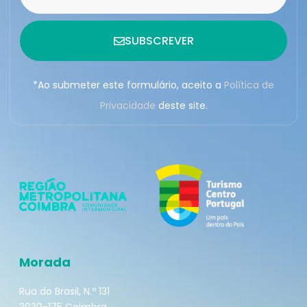
SUBSCREVER
*Ao submeter este formulário, aceito a
Política de
Privacidade
deste site.
Morada
Rua do Brasil, N.º 131
3030-175 Coimbra