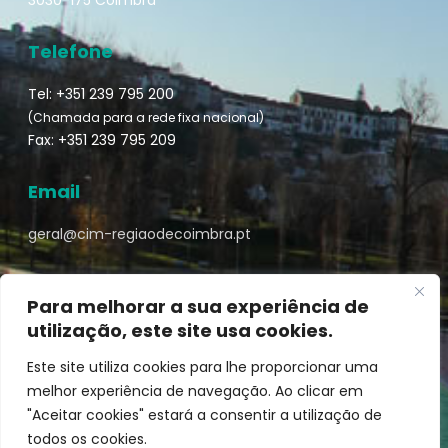
Telefone
Tel: +351 239 795 200
(Chamada para a rede fixa nacional)
Fax: +351 239 795 209
Email
geral@cim-regiaodecoimbra.pt
Para melhorar a sua experiência de
utilização, este site usa cookies.
Turismo de Coimbra © || Desenvolvido por
Mixlife
Este site utiliza cookies para lhe proporcionar uma
melhor experiência de navegação. Ao clicar em
"Aceitar cookies" estará a consentir a utilização de
todos os cookies.