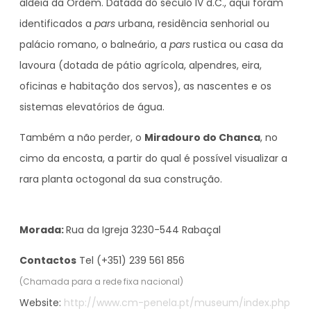
aldeia da Ordem. Datada do século IV d.C., aqui foram
identificados a
pars
urbana, residência senhorial ou
palácio romano, o balneário, a
pars
rustica ou casa da
lavoura (dotada de pátio agrícola, alpendres, eira,
oficinas e habitação dos servos), as nascentes e os
sistemas elevatórios de água.
Também a não perder, o
Miradouro do Chanca
, no
cimo da encosta, a partir do qual é possível visualizar a
rara planta octogonal da sua construção.
Morada:
Rua da Igreja 3230-544 Rabaçal
Contactos
Tel (+351) 239 561 856
(Chamada para a rede fixa nacional)
Website:
http://www.cm-penela.pt/museum/index.php