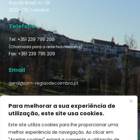
Rua do Brasil, N.º 131
3030-175 Coimbra
Telefone
Tel: +351 239 795 200
(Chamada para a rede fixa nacional)
Fax: +351 239 795 209
Email
geral@cim-regiaodecoimbra.pt
Para melhorar a sua experiência de
utilização, este site usa cookies.
Turismo de Coimbra © || Desenvolvido por
Mixlife
Este site utiliza cookies para lhe proporcionar uma
melhor experiência de navegação. Ao clicar em
"Aceitar cookies" estará a consentir a utilização de