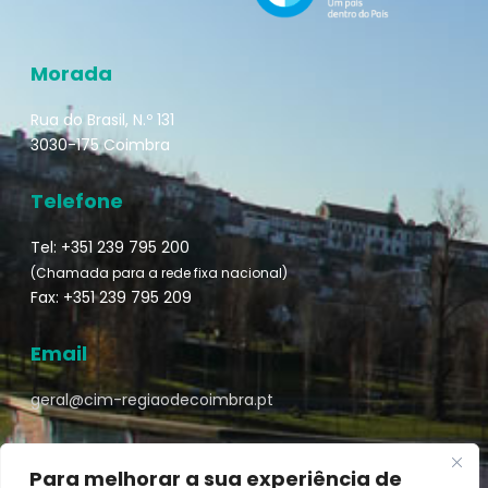
Morada
Rua do Brasil, N.º 131
3030-175 Coimbra
Telefone
Tel: +351 239 795 200
(Chamada para a rede fixa nacional)
Fax: +351 239 795 209
Email
geral@cim-regiaodecoimbra.pt
Para melhorar a sua experiência de