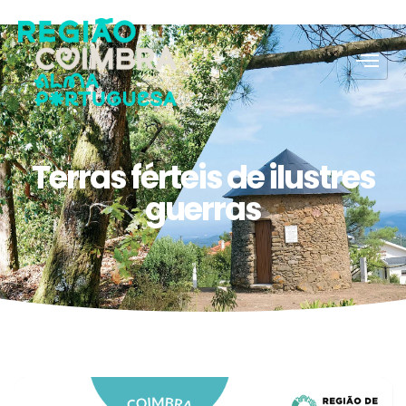
Terras férteis de ilustres
guerras