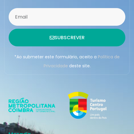
SUBSCREVER
*Ao submeter este formulário, aceito a
Política de
Privacidade
deste site.