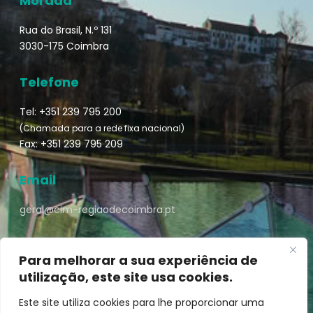
Morada
Rua do Brasil, N.º 131
3030-175 Coimbra
Telefone
Tel: +351 239 795 200
(Chamada para a rede fixa nacional)
Fax: +351 239 795 209
Email
geral@cim-regiaodecoimbra.pt
Para melhorar a sua experiência de
utilização, este site usa cookies.
Turismo de Coimbra © || Desenvolvido por
Mixlife
Este site utiliza cookies para lhe proporcionar uma