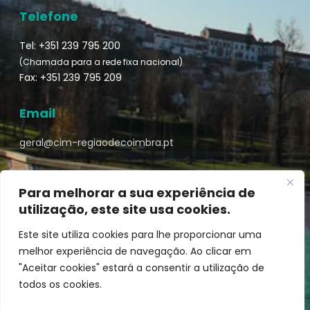
Telefone
Tel: +351 239 795 200
(Chamada para a rede fixa nacional)
Fax: +351 239 795 209
Email
geral@cim-regiaodecoimbra.pt
Para melhorar a sua experiência de
utilização, este site usa cookies.
Turismo de Coimbra © || Desenvolvido por
Mixlife
Este site utiliza cookies para lhe proporcionar uma
melhor experiência de navegação. Ao clicar em
"Aceitar cookies" estará a consentir a utilização de
todos os cookies.