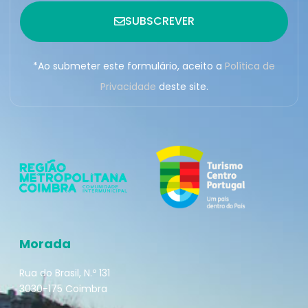
SUBSCREVER
*Ao submeter este formulário, aceito a
Política de
Privacidade
deste site.
Morada
Rua do Brasil, N.º 131
3030-175 Coimbra