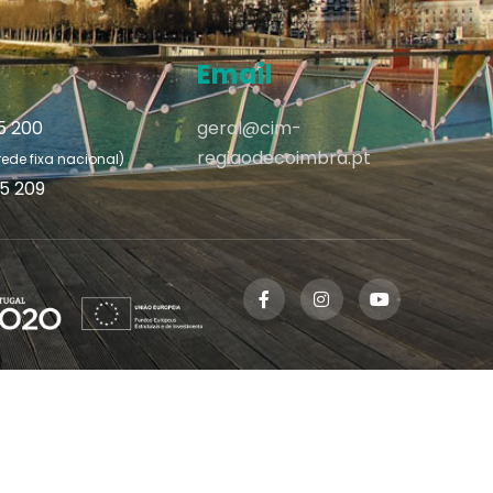
Email
95 200
geral@cim-
regiaodecoimbra.pt
de fixa nacional)
95 209