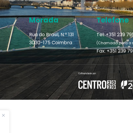
Morada
Telefone
Rua do Brasil, N.º 131
Tel: +351 239 7
3030-175 Coimbra
(Chamada para a re
Fax: +351 239 7