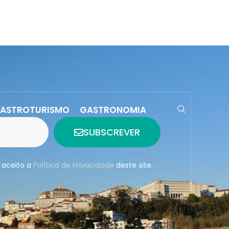
ASTROTURISMO
GASTRONOMIA
SUBSCREVER
 aceito a
Política de Privacidade
deste site.