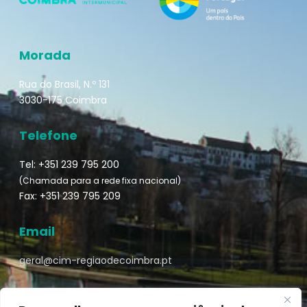
Morada
Rua do Brasil, N.º 131
3030-175 Coimbra
Telefone
Tel: +351 239 795 200
(Chamada para a rede fixa nacional)
Fax: +351 239 795 209
Email
geral@cim-regiaodecoimbra.pt