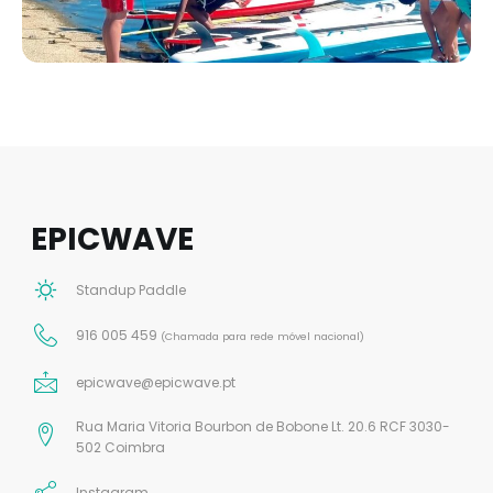
EPICWAVE
Standup Paddle
916 005 459
(Chamada para rede móvel nacional)
epicwave@epicwave.pt
Rua Maria Vitoria Bourbon de Bobone Lt. 20.6 RCF 3030-
502 Coimbra
Instagram