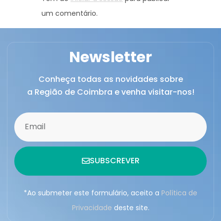
um comentário.
Newsletter
Conheça todas as novidades sobre
a Região de Coimbra e venha visitar-nos!
SUBSCREVER
*Ao submeter este formulário, aceito a
Política de
Privacidade
deste site.