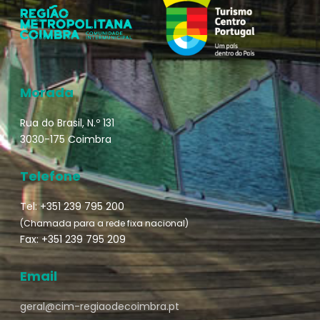
Morada
Rua do Brasil, N.º 131
3030-175 Coimbra
Telefone
Tel: +351 239 795 200
(Chamada para a rede fixa nacional)
Fax: +351 239 795 209
Email
geral@cim-regiaodecoimbra.pt