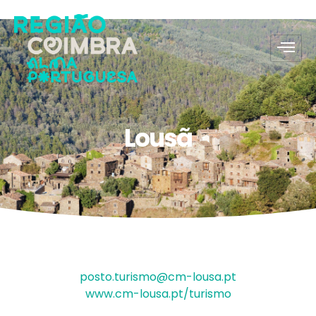
Lousã
posto.turismo@cm-lousa.pt
www.cm-lousa.pt/turismo